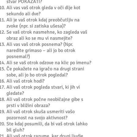
stvar POKAZATI?
Ali vas vaš otrok gleda v oči dlje kot
sekundo ali dve?
Ali je vaš otrok kdaj preobčutljiv na
zvoke (npr. si zatiska ušesa)?
Se vaš otrok nasmehne, ko zagleda vaš
obraz ali ko se mu vi nasmejite?
Ali vas vaš otrok posnema? (Npr.
naredite grimaso – ali jo bo otrok
posnemal?)
Ali se vaš otrok odzove na klic po imenu?
Če pokažete na igračo na drugi strani
sobe, ali jo bo otrok pogledal?
Ali vaš otrok hodi?
Ali vaš otrok pogleda stvari, ki jih vi
gledate?
Ali vaš otrok počne neobičajne gibe s
prsti v bližini obraza?
Ali vaš otrok skuša usmeriti vašo
pozornost na svojo aktivnost?
Ste kdaj posumili, da bi vaš otrok lahko
bil gluh?
Ali vaš otrok razume, kar drugi ljudje