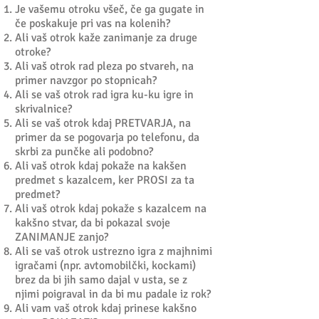
Je vašemu otroku všeč, če ga gugate in
če poskakuje pri vas na kolenih?
Ali vaš otrok kaže zanimanje za druge
otroke?
Ali vaš otrok rad pleza po stvareh, na
primer navzgor po stopnicah?
Ali se vaš otrok rad igra ku-ku igre in
skrivalnice?
Ali se vaš otrok kdaj PRETVARJA, na
primer da se pogovarja po telefonu, da
skrbi za punčke ali podobno?
Ali vaš otrok kdaj pokaže na kakšen
predmet s kazalcem, ker PROSI za ta
predmet?
Ali vaš otrok kdaj pokaže s kazalcem na
kakšno stvar, da bi pokazal svoje
ZANIMANJE zanjo?
Ali se vaš otrok ustrezno igra z majhnimi
igračami (npr. avtomobilčki, kockami)
brez da bi jih samo dajal v usta, se z
njimi poigraval in da bi mu padale iz rok?
Ali vam vaš otrok kdaj prinese kakšno