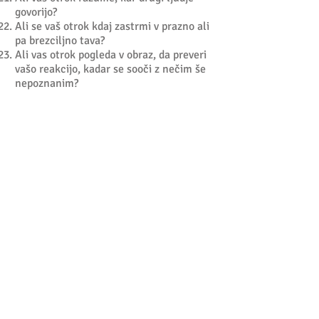
govorijo?
Ali se vaš otrok kdaj zastrmi v prazno ali
pa brezciljno tava?
Ali vas otrok pogleda v obraz, da preveri
vašo reakcijo, kadar se sooči z nečim še
nepoznanim?
KRITERIJI
NAJPREJ ODGOVORITE NA VPRAŠANJA,
ŠELE NATO POGLEJTE KRITERIJE!
Spodaj so navedeni odgovori po
posameznih vprašanjih, ki se štejejo kot
kriteriji za postavitev suma na MAS.
Opozorilni kriteriji
so zapisani z
velikimi
tiskanimi, odebeljenimi črkam
i.
Otrok doseže mejo za napotitev na
nadaljnjo diagnostično oceno, kadar: