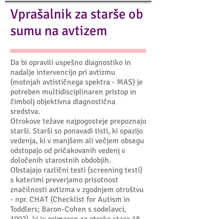
Vprašalnik za starše ob
sumu na avtizem
Da bi opravili uspešno diagnostiko in
nadalje intervencijo pri avtizmu
(motnjah avtističnega spektra - MAS) je
potreben multidisciplinaren pristop in
čimbolj objektivna diagnostična
sredstva.
Otrokove težave najpogosteje prepoznajo
starši. Starši so ponavadi tisti, ki opazijo
vedenja, ki v manjšem ali večjem obsegu
odstopajo od pričakovanih vedenj v
določenih starostnih obdobjih.
Obstajajo različni testi (screening testi)
s katerimi preverjamo prisotnost
značilnosti avtizma v zgodnjem otroštvu
- npr. CHAT (Checklist for Autism in
Toddlers; Baron-Cohen s sodelavci,