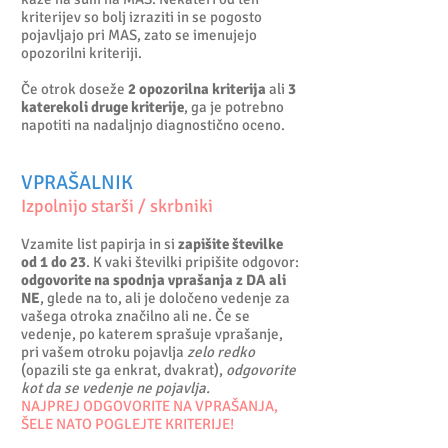
kriterijev so bolj izraziti in se pogosto
pojavljajo pri MAS, zato se imenujejo
opozorilni kriteriji.
Če otrok doseže
2 opozorilna kriterija
ali
3
katerekoli druge kriterije
, ga je potrebno
napotiti na nadaljnjo diagnostično oceno.
VPRAŠALNIK
Izpolnijo starši / skrbniki
Vzamite list papirja in si
zapišite številke
od 1 do 23
. K vaki številki pripišite odgovor:
odgovorite na spodnja vprašanja z DA ali
NE
, glede na to, ali je določeno vedenje za
vašega otroka značilno ali ne. Če se
vedenje, po katerem sprašuje vprašanje,
pri vašem otroku pojavlja
zelo redko
(opazili ste ga enkrat, dvakrat),
odgovorite
kot da se vedenje ne pojavlja.
NAJPREJ ODGOVORITE NA VPRAŠANJA,
ŠELE NATO POGLEJTE KRITERIJE!